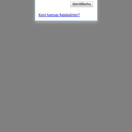
Identifikohu
Keni harruar fjalekalimin?